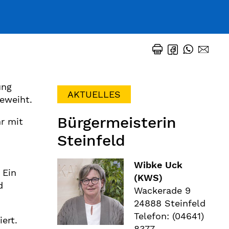
ung
AKTUELLES
geweiht.
Bürgermeisterin
r mit
Steinfeld
Wibke Uck
 Ein
(KWS)
d
Wackerade 9
24888 Steinfeld
Telefon: (04641)
ert.
8377