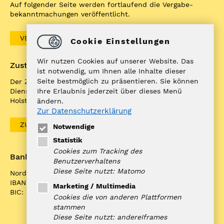
Auf folgender Seite werden fortlaufend die Vergabe­
bekannt­machungen veröffentlicht.
VERGABEBEKANNTMACHUNGEN
Cookie Einstellungen
Wir nutzen Cookies auf unserer Website. Das
Zuständigkeitenfinder
ist notwendig, um Ihnen alle Inhalte dieser
Seite bestmöglich zu präsentieren. Sie können
Der ZuFiSH ist ein Informations­portal rund um
Ihre Erlaubnis jederzeit über dieses Menü
Dienstleistungen, die die öffentliche Hand in Schleswig-
Holstein Ihnen als BürgerIn anbietet.
ändern.
Zur Datenschutzerklärung
ZUFISH
Notwendige
Statistik
Cookies zum Tracking des
Bankverbindung
Benutzerverhaltens
Diese Seite nutzt: Matomo
Nord-Ostsee Sparkasse
IBAN: DE10 2175 0000 0070 0321 98
Marketing / Multimedia
BIC: NOLADE21NOS
Cookies die von anderen Plattformen
stammen
Diese Seite nutzt: andereIframes