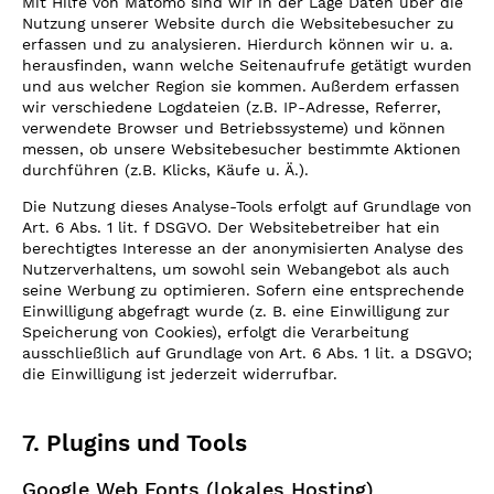
Mit Hilfe von Matomo sind wir in der Lage Daten über die
Nutzung unserer Website durch die Websitebesucher zu
erfassen und zu analysieren. Hierdurch können wir u. a.
herausfinden, wann welche Seitenaufrufe getätigt wurden
und aus welcher Region sie kommen. Außerdem erfassen
wir verschiedene Logdateien (z.B. IP-Adresse, Referrer,
verwendete Browser und Betriebssysteme) und können
messen, ob unsere Websitebesucher bestimmte Aktionen
durchführen (z.B. Klicks, Käufe u. Ä.).
Die Nutzung dieses Analyse-Tools erfolgt auf Grundlage von
Art. 6 Abs. 1 lit. f DSGVO. Der Websitebetreiber hat ein
berechtigtes Interesse an der anonymisierten Analyse des
Nutzerverhaltens, um sowohl sein Webangebot als auch
seine Werbung zu optimieren. Sofern eine entsprechende
Einwilligung abgefragt wurde (z. B. eine Einwilligung zur
Speicherung von Cookies), erfolgt die Verarbeitung
ausschließlich auf Grundlage von Art. 6 Abs. 1 lit. a DSGVO;
die Einwilligung ist jederzeit widerrufbar.
7. Plugins und Tools
Google Web Fonts (lokales Hosting)