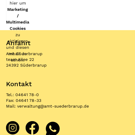
hier um
Marketing
/
Multimedia
Cookies
zu
aktivieren
Anfahrt
und diesen
Amt Süderbrarup
Inhalt zu
team Allee 22
sehen.
24392 Süderbrarup
Kontakt
Tel.: 04641 78-0
Fax: 04641 78-33
Mail:
verwaltung
@
amt-suederbrarup.de