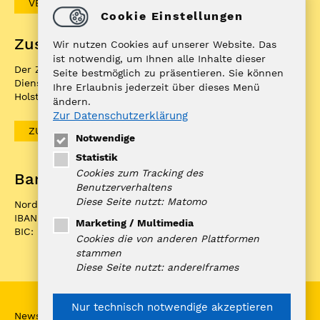
VERGABEBEKANNTMACHUNGEN
Cookie Einstellungen
Zuständigkeitenfinder
Wir nutzen Cookies auf unserer Website. Das
ist notwendig, um Ihnen alle Inhalte dieser
Der ZuFiSH ist ein Informations­portal rund um
Seite bestmöglich zu präsentieren. Sie können
Dienstleistungen, die die öffentliche Hand in Schleswig-
Ihre Erlaubnis jederzeit über dieses Menü
Holstein Ihnen als BürgerIn anbietet.
ändern.
Zur Datenschutzerklärung
ZUFISH
Notwendige
Statistik
Cookies zum Tracking des
Bankverbindung
Benutzerverhaltens
Diese Seite nutzt: Matomo
Nord-Ostsee Sparkasse
IBAN: DE10 2175 0000 0070 0321 98
Marketing / Multimedia
BIC: NOLADE21NOS
Cookies die von anderen Plattformen
stammen
Diese Seite nutzt: andereIframes
Nur technisch notwendige akzeptieren
Newsletter Anmeldung
Erklärung zur Barrierefreiheit