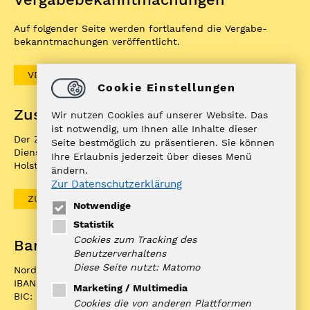
Auf folgender Seite werden fortlaufend die Vergabe­
bekannt­machungen veröffentlicht.
VERGABEBEKANNTMACHUNGEN
Cookie Einstellungen
Zuständigkeitenfinder
Wir nutzen Cookies auf unserer Website. Das
ist notwendig, um Ihnen alle Inhalte dieser
Der ZuFiSH ist ein Informations­portal rund um
Seite bestmöglich zu präsentieren. Sie können
Dienstleistungen, die die öffentliche Hand in Schleswig-
Ihre Erlaubnis jederzeit über dieses Menü
Holstein Ihnen als BürgerIn anbietet.
ändern.
Zur Datenschutzerklärung
ZUFISH
Notwendige
Statistik
Cookies zum Tracking des
Bankverbindung
Benutzerverhaltens
Diese Seite nutzt: Matomo
Nord-Ostsee Sparkasse
IBAN: DE10 2175 0000 0070 0321 98
Marketing / Multimedia
BIC: NOLADE21NOS
Cookies die von anderen Plattformen