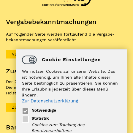
Vergabe­bekannt­machungen
Auf folgender Seite werden fortlaufend die Vergabe­
bekannt­machungen veröffentlicht.
VERGABEBEKANNTMACHUNGEN
Cookie Einstellungen
Zuständigkeitenfinder
Wir nutzen Cookies auf unserer Website. Das
ist notwendig, um Ihnen alle Inhalte dieser
Der ZuFiSH ist ein Informations­portal rund um
Seite bestmöglich zu präsentieren. Sie können
Dienstleistungen, die die öffentliche Hand in Schleswig-
Ihre Erlaubnis jederzeit über dieses Menü
Holstein Ihnen als BürgerIn anbietet.
ändern.
Zur Datenschutzerklärung
ZUFISH
Notwendige
Statistik
Cookies zum Tracking des
Bankverbindung
Benutzerverhaltens