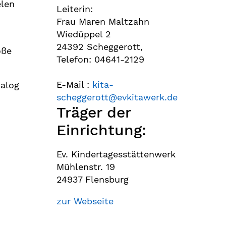
elen
Leiterin:
Frau Maren Maltzahn
Wiedüppel 2
24392 Scheggerott,
oße
Telefon: 04641-2129
E-Mail :
kita-
ialog
scheggerott
@
evkitawerk.de
Träger der
Einrichtung:
Ev. Kindertagesstättenwerk
Mühlenstr. 19
24937 Flensburg
zur Webseite