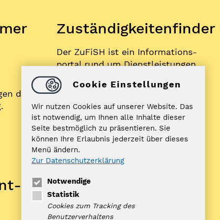
mer
Zuständigkeitenfinder
Der ZuFiSH ist ein Informations­
portal rund um Dienstleistungen,
die die öffentliche Hand in
Cookie Einstellungen
Schleswig-Holstein Ihnen als
gen der
BürgerIn anbietet.
.
Wir nutzen Cookies auf unserer Website. Das
ist notwendig, um Ihnen alle Inhalte dieser
Seite bestmöglich zu präsentieren. Sie
ZUFISH
können Ihre Erlaubnis jederzeit über dieses
Menü ändern.
Zur Datenschutzerklärung
Bankverbindung
nt­
Notwendige
Nord-Ostsee Sparkasse
Statistik
IBAN: DE10 2175 0000 0070 0321
Cookies zum Tracking des
98
Benutzerverhaltens