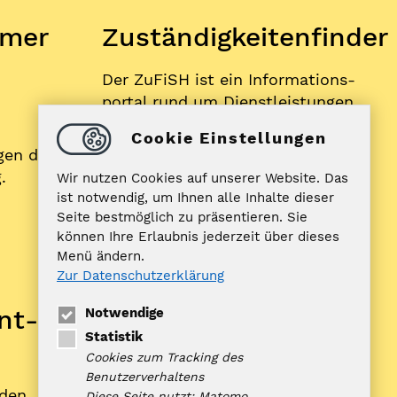
mer
Zuständigkeitenfinder
Der ZuFiSH ist ein Informations­
portal rund um Dienstleistungen,
die die öffentliche Hand in
Cookie Einstellungen
Schleswig-Holstein Ihnen als
gen der
BürgerIn anbietet.
.
Wir nutzen Cookies auf unserer Website. Das
ist notwendig, um Ihnen alle Inhalte dieser
Seite bestmöglich zu präsentieren. Sie
ZUFISH
können Ihre Erlaubnis jederzeit über dieses
Menü ändern.
Zur Datenschutzerklärung
Bankverbindung
nt­
Notwendige
Nord-Ostsee Sparkasse
Statistik
IBAN: DE10 2175 0000 0070 0321
Cookies zum Tracking des
98
Benutzerverhaltens
rden
BIC: NOLADE21NOS
Diese Seite nutzt: Matomo