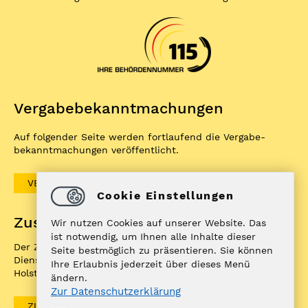
Vergabe­bekannt­machungen
Auf folgender Seite werden fortlaufend die Vergabe­
bekannt­machungen veröffentlicht.
VERGABEBEKANNTMACHUNGEN
Cookie Einstellungen
Zuständigkeitenfinder
Wir nutzen Cookies auf unserer Website. Das
ist notwendig, um Ihnen alle Inhalte dieser
Der ZuFiSH ist ein Informations­portal rund um
Seite bestmöglich zu präsentieren. Sie können
Dienstleistungen, die die öffentliche Hand in Schleswig-
Ihre Erlaubnis jederzeit über dieses Menü
Holstein Ihnen als BürgerIn anbietet.
ändern.
Zur Datenschutzerklärung
ZUFISH