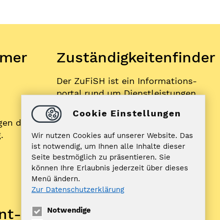
mer
Zuständigkeitenfinder
Der ZuFiSH ist ein Informations­
portal rund um Dienstleistungen,
die die öffentliche Hand in
Cookie Einstellungen
Schleswig-Holstein Ihnen als
gen der
BürgerIn anbietet.
.
Wir nutzen Cookies auf unserer Website. Das
ist notwendig, um Ihnen alle Inhalte dieser
Seite bestmöglich zu präsentieren. Sie
ZUFISH
können Ihre Erlaubnis jederzeit über dieses
Menü ändern.
Zur Datenschutzerklärung
Bankverbindung
nt­
Notwendige
Nord-Ostsee Sparkasse