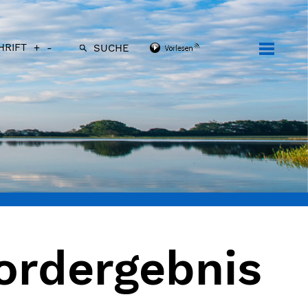
HRIFT
+
-
SUCHE
rdergebnis