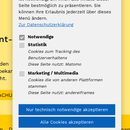
Seite bestmöglich zu präsentieren. Sie
ZUFISH
können Ihre Erlaubnis jederzeit über dieses
Menü ändern.
Zur Datenschutzerklärung
Bankverbindung
nt­
Notwendige
Nord-Ostsee Sparkasse
Statistik
IBAN: DE10 2175 0000 0070 0321
Cookies zum Tracking des
98
Benutzerverhaltens
rden
BIC: NOLADE21NOS
Diese Seite nutzt: Matomo
­bekannt­
Marketing / Multimedia
ht.
Cookies die von anderen Plattformen
stammen
Diese Seite nutzt: andereIframes
ACHUNGEN
Nur technisch notwendige akzeptieren
Alle Cookies akzeptieren
m
Datenschutz
Social Media Hinweise
Sitemap