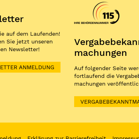
etter
ie auf dem Laufenden!
Vergabe­bekan
n Sie jetzt unseren
en Newsletter!
machungen
ETTER ANMELDUNG
Auf folgender Seite we
fortlaufend die Vergabe
machungen veröffentlic
VERGABEBEKANNTM
meldung
Erklärung zur Barrierefreiheit
Impressu