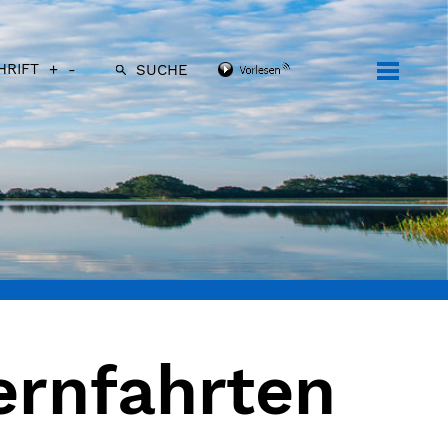
HRIFT
+
-
SUCHE
rnfahrten