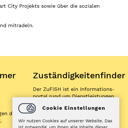
t City Projekts sowie über die sozialen
d mitradeln.
mer
Zuständigkeitenfinder
Der ZuFiSH ist ein Informations­
portal rund um Dienstleistungen,
die die öffentliche Hand in
Cookie Einstellungen
Schleswig-Holstein Ihnen als
gen der
BürgerIn anbietet.
.
Wir nutzen Cookies auf unserer Website. Das
ist notwendig, um Ihnen alle Inhalte dieser