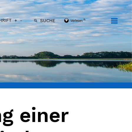
HRIFT
+
-
SUCHE
g einer