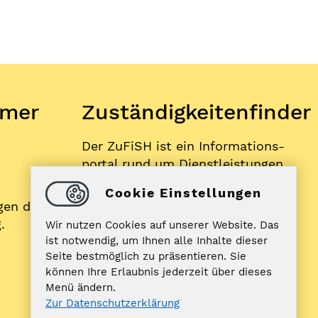
mer
Zuständigkeitenfinder
Der ZuFiSH ist ein Informations­
portal rund um Dienstleistungen,
die die öffentliche Hand in
Cookie Einstellungen
Schleswig-Holstein Ihnen als
gen der
BürgerIn anbietet.
.
Wir nutzen Cookies auf unserer Website. Das
ist notwendig, um Ihnen alle Inhalte dieser
Seite bestmöglich zu präsentieren. Sie
ZUFISH
können Ihre Erlaubnis jederzeit über dieses
Menü ändern.
Zur Datenschutzerklärung
Bankverbindung