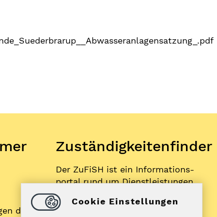
nde_Suederbrarup__Abwasseranlagensatzung_.pdf
mer
Zuständigkeitenfinder
Der ZuFiSH ist ein Informations­
portal rund um Dienstleistungen,
die die öffentliche Hand in
Cookie Einstellungen
Schleswig-Holstein Ihnen als
gen der