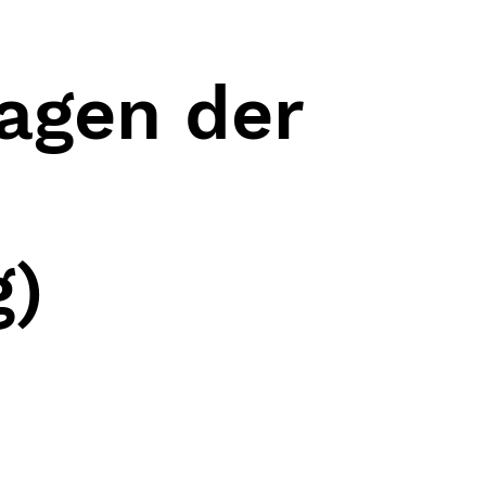
agen der
g)