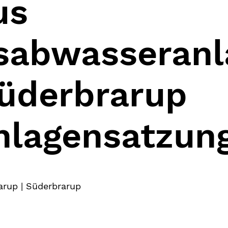
us
sabwasseranl
üderbrarup
nlagensatzun
rup | Süderbrarup