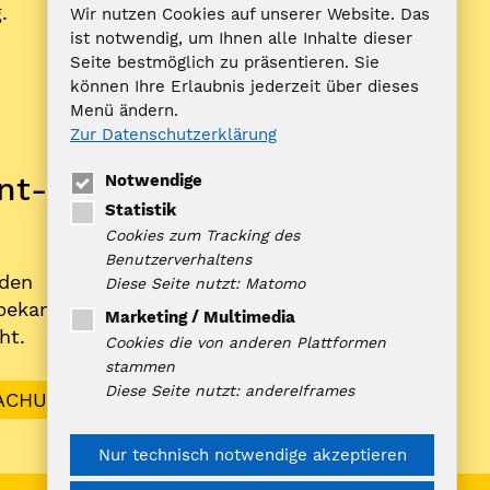
BürgerIn anbietet.
.
Wir nutzen Cookies auf unserer Website. Das
ist notwendig, um Ihnen alle Inhalte dieser
Seite bestmöglich zu präsentieren. Sie
ZUFISH
können Ihre Erlaubnis jederzeit über dieses
Menü ändern.
Zur Datenschutzerklärung
Bankverbindung
nt­
Notwendige
Nord-Ostsee Sparkasse
Statistik
IBAN: DE10 2175 0000 0070 0321
Cookies zum Tracking des
98
Benutzerverhaltens
rden
BIC: NOLADE21NOS
Diese Seite nutzt: Matomo
­bekannt­
Marketing / Multimedia
ht.
Cookies die von anderen Plattformen
stammen
Diese Seite nutzt: andereIframes
ACHUNGEN
Nur technisch notwendige akzeptieren