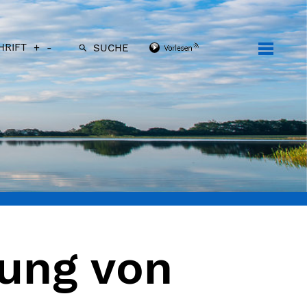
HRIFT
+
-
SUCHE
gung von