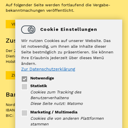
Auf folgender Seite werden fortlaufend die Vergabe­
bekannt­machungen veröffentlicht.
VERGABEBEKANNTMACHUNGEN
Cookie Einstellungen
Zuständigkeitenfinder
Wir nutzen Cookies auf unserer Website. Das
ist notwendig, um Ihnen alle Inhalte dieser
Der ZuFiSH ist ein Informations­portal rund um
Seite bestmöglich zu präsentieren. Sie können
Dienstleistungen, die die öffentliche Hand in Schleswig-
Ihre Erlaubnis jederzeit über dieses Menü
Holstein Ihnen als BürgerIn anbietet.
ändern.
Zur Datenschutzerklärung
ZUFISH
Notwendige
Statistik
Cookies zum Tracking des
Bankverbindung
Benutzerverhaltens
Diese Seite nutzt: Matomo
Nord-Ostsee Sparkasse
IBAN: DE10 2175 0000 0070 0321 98
Marketing / Multimedia
BIC: NOLADE21NOS
Cookies die von anderen Plattformen
stammen