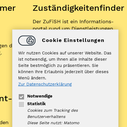
mer
Zuständigkeitenfinder
Der ZuFiSH ist ein Informations­
portal rund um Dienstleistungen,
die die öffentliche Hand in
Cookie Einstellungen
Schleswig-Holstein Ihnen als
gen der
BürgerIn anbietet.
.
Wir nutzen Cookies auf unserer Website. Das
ist notwendig, um Ihnen alle Inhalte dieser
Seite bestmöglich zu präsentieren. Sie
ZUFISH
können Ihre Erlaubnis jederzeit über dieses
Menü ändern.
Zur Datenschutzerklärung
Bankverbindung
nt­
Notwendige
Nord-Ostsee Sparkasse
Statistik
IBAN: DE10 2175 0000 0070 0321
Cookies zum Tracking des
98
Benutzerverhaltens
rden
BIC: NOLADE21NOS
Diese Seite nutzt: Matomo