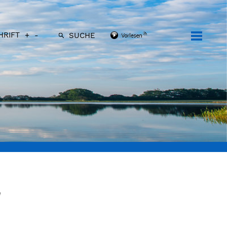
HRIFT
+
-
SUCHE
r