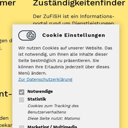
mer
Zuständigkeitenfinder
Der ZuFiSH ist ein Informations­
portal rund um Dienstleistungen,
die die öffentliche Hand in
Cookie Einstellungen
Schleswig-Holstein Ihnen als
gen der
BürgerIn anbietet.
.
Wir nutzen Cookies auf unserer Website. Das
ist notwendig, um Ihnen alle Inhalte dieser
Seite bestmöglich zu präsentieren. Sie
ZUFISH
können Ihre Erlaubnis jederzeit über dieses
Menü ändern.
Zur Datenschutzerklärung
Bankverbindung
nt­
Notwendige
Nord-Ostsee Sparkasse
Statistik
IBAN: DE10 2175 0000 0070 0321
Cookies zum Tracking des
98
Benutzerverhaltens
rden
BIC: NOLADE21NOS
Diese Seite nutzt: Matomo
­bekannt­
Marketing / Multimedia