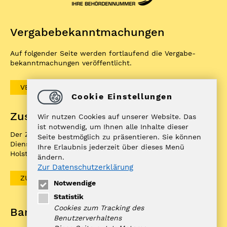
Vergabe­bekannt­machungen
Auf folgender Seite werden fortlaufend die Vergabe­
bekannt­machungen veröffentlicht.
VERGABEBEKANNTMACHUNGEN
Cookie Einstellungen
Zuständigkeitenfinder
Wir nutzen Cookies auf unserer Website. Das
ist notwendig, um Ihnen alle Inhalte dieser
Der ZuFiSH ist ein Informations­portal rund um
Seite bestmöglich zu präsentieren. Sie können
Dienstleistungen, die die öffentliche Hand in Schleswig-
Ihre Erlaubnis jederzeit über dieses Menü
Holstein Ihnen als BürgerIn anbietet.
ändern.
Zur Datenschutzerklärung
ZUFISH
Notwendige
Statistik
Cookies zum Tracking des
Bankverbindung
Benutzerverhaltens