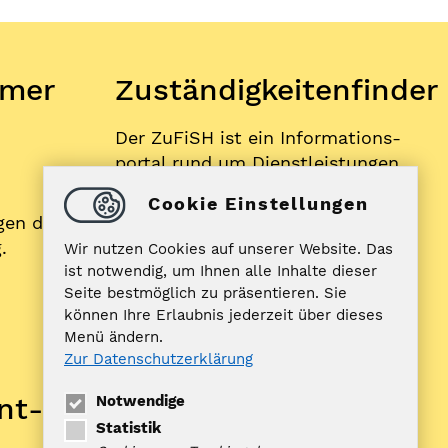
mer
Zuständigkeitenfinder
Der ZuFiSH ist ein Informations­
portal rund um Dienstleistungen,
die die öffentliche Hand in
Cookie Einstellungen
Schleswig-Holstein Ihnen als
gen der
BürgerIn anbietet.
.
Wir nutzen Cookies auf unserer Website. Das
ist notwendig, um Ihnen alle Inhalte dieser
Seite bestmöglich zu präsentieren. Sie
ZUFISH
können Ihre Erlaubnis jederzeit über dieses
Menü ändern.
Zur Datenschutzerklärung
Bankverbindung
nt­
Notwendige
Nord-Ostsee Sparkasse
Statistik
IBAN: DE10 2175 0000 0070 0321