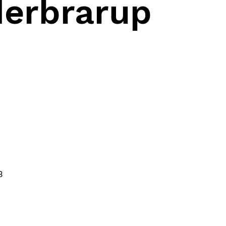
derbrarup
B