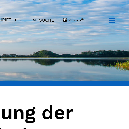
HRIFT
+
-
SUCHE
ung der