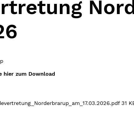
rtretung Nor
26
up
ie hier zum Download
vertretung_Norderbrarup_am_17.03.2026.pdf
31 K