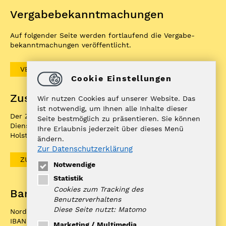
Vergabe­bekannt­machungen
Auf folgender Seite werden fortlaufend die Vergabe­
bekannt­machungen veröffentlicht.
VERGABEBEKANNTMACHUNGEN
Cookie Einstellungen
Zuständigkeitenfinder
Wir nutzen Cookies auf unserer Website. Das
ist notwendig, um Ihnen alle Inhalte dieser
Der ZuFiSH ist ein Informations­portal rund um
Seite bestmöglich zu präsentieren. Sie können
Dienstleistungen, die die öffentliche Hand in Schleswig-
Ihre Erlaubnis jederzeit über dieses Menü
Holstein Ihnen als BürgerIn anbietet.
ändern.
Zur Datenschutzerklärung
ZUFISH
Notwendige
Statistik
Cookies zum Tracking des
Bankverbindung
Benutzerverhaltens
Diese Seite nutzt: Matomo
Nord-Ostsee Sparkasse
IBAN: DE10 2175 0000 0070 0321 98
Marketing / Multimedia