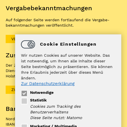
Vergabe­bekannt­machungen
Auf folgender Seite werden fortlaufend die Vergabe­
bekannt­machungen veröffentlicht.
VERGABEBEKANNTMACHUNGEN
Cookie Einstellungen
Zuständigkeitenfinder
Wir nutzen Cookies auf unserer Website. Das
ist notwendig, um Ihnen alle Inhalte dieser
Der ZuFiSH ist ein Informations­portal rund um
Seite bestmöglich zu präsentieren. Sie können
Dienstleistungen, die die öffentliche Hand in Schleswig-
Ihre Erlaubnis jederzeit über dieses Menü
Holstein Ihnen als BürgerIn anbietet.
ändern.
Zur Datenschutzerklärung
ZUFISH
Notwendige
Statistik
Cookies zum Tracking des
Bankverbindung
Benutzerverhaltens
Diese Seite nutzt: Matomo
Nord-Ostsee Sparkasse
IBAN: DE10 2175 0000 0070 0321 98
Marketing / Multimedia