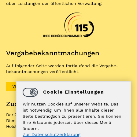
über Leistungen der öffentlichen Verwaltung.
Vergabe­bekannt­machungen
Auf folgender Seite werden fortlaufend die Vergabe­
bekannt­machungen veröffentlicht.
VERGABEBEKANNTMACHUNGEN
Cookie Einstellungen
Zuständigkeitenfinder
Wir nutzen Cookies auf unserer Website. Das
ist notwendig, um Ihnen alle Inhalte dieser
Der ZuFiSH ist ein Informations­portal rund um
Seite bestmöglich zu präsentieren. Sie können
Dienstleistungen, die die öffentliche Hand in Schleswig-
Ihre Erlaubnis jederzeit über dieses Menü
Holstein Ihnen als BürgerIn anbietet.
ändern.
Zur Datenschutzerklärung