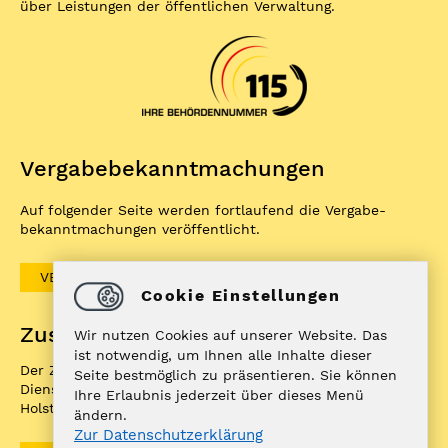
über Leistungen der öffentlichen Verwaltung.
Vergabe­bekannt­machungen
Auf folgender Seite werden fortlaufend die Vergabe­
bekannt­machungen veröffentlicht.
VERGABEBEKANNTMACHUNGEN
Cookie Einstellungen
Zuständigkeitenfinder
Wir nutzen Cookies auf unserer Website. Das
ist notwendig, um Ihnen alle Inhalte dieser
Der ZuFiSH ist ein Informations­portal rund um
Seite bestmöglich zu präsentieren. Sie können
Dienstleistungen, die die öffentliche Hand in Schleswig-
Ihre Erlaubnis jederzeit über dieses Menü
Holstein Ihnen als BürgerIn anbietet.
ändern.
Zur Datenschutzerklärung