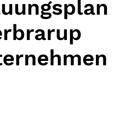
uungsplan
erbrarup
ternehmen