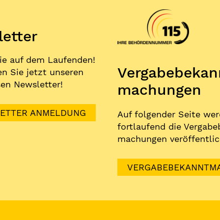
etter
ie auf dem Laufenden!
Vergabe­bekan
n Sie jetzt unseren
en Newsletter!
machungen
ETTER ANMELDUNG
Auf folgender Seite we
fortlaufend die Vergabe
machungen veröffentlic
VERGABEBEKANNTM