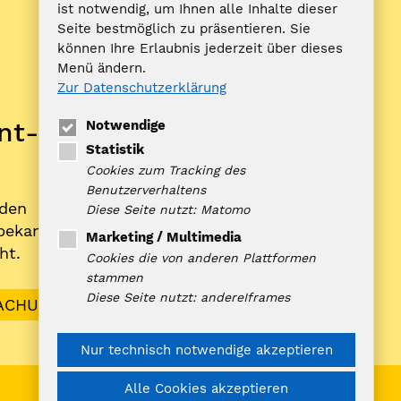
ist notwendig, um Ihnen alle Inhalte dieser
Seite bestmöglich zu präsentieren. Sie
ZUFISH
können Ihre Erlaubnis jederzeit über dieses
Menü ändern.
Zur Datenschutzerklärung
Bankverbindung
nt­
Notwendige
Nord-Ostsee Sparkasse
Statistik
IBAN: DE10 2175 0000 0070 0321
Cookies zum Tracking des
98
Benutzerverhaltens
rden
BIC: NOLADE21NOS
Diese Seite nutzt: Matomo
­bekannt­
Marketing / Multimedia
ht.
Cookies die von anderen Plattformen
stammen
Diese Seite nutzt: andereIframes
ACHUNGEN
Nur technisch notwendige akzeptieren
Alle Cookies akzeptieren