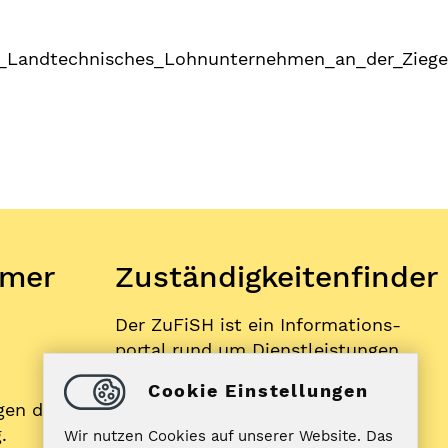
Landtechnisches_Lohnunternehmen_an_der_Ziegel
mer
Zuständigkeitenfinder
Der ZuFiSH ist ein Informations­
portal rund um Dienstleistungen,
die die öffentliche Hand in
Cookie Einstellungen
Schleswig-Holstein Ihnen als
gen der
BürgerIn anbietet.
.
Wir nutzen Cookies auf unserer Website. Das