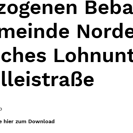
zogenen Beba
emeinde Nord
sches Lohnun
lleistraße
p
ie hier zum Download