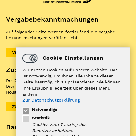
Vergabe­bekannt­machungen
Auf folgender Seite werden fortlaufend die Vergabe­
bekannt­machungen veröffentlicht.
VERGABEBEKANNTMACHUNGEN
Cookie Einstellungen
Zuständigkeitenfinder
Wir nutzen Cookies auf unserer Website. Das
ist notwendig, um Ihnen alle Inhalte dieser
Der ZuFiSH ist ein Informations­portal rund um
Seite bestmöglich zu präsentieren. Sie können
Dienstleistungen, die die öffentliche Hand in Schleswig-
Ihre Erlaubnis jederzeit über dieses Menü
Holstein Ihnen als BürgerIn anbietet.
ändern.
Zur Datenschutzerklärung
ZUFISH
Notwendige
Statistik
Cookies zum Tracking des
Bankverbindung
Benutzerverhaltens