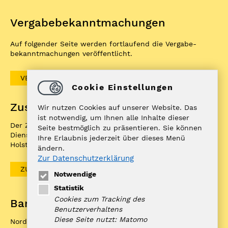
Vergabe­bekannt­machungen
Auf folgender Seite werden fortlaufend die Vergabe­
bekannt­machungen veröffentlicht.
VERGABEBEKANNTMACHUNGEN
Cookie Einstellungen
Zuständigkeitenfinder
Wir nutzen Cookies auf unserer Website. Das
ist notwendig, um Ihnen alle Inhalte dieser
Der ZuFiSH ist ein Informations­portal rund um
Seite bestmöglich zu präsentieren. Sie können
Dienstleistungen, die die öffentliche Hand in Schleswig-
Ihre Erlaubnis jederzeit über dieses Menü
Holstein Ihnen als BürgerIn anbietet.
ändern.
Zur Datenschutzerklärung
ZUFISH
Notwendige
Statistik
Cookies zum Tracking des
Bankverbindung
Benutzerverhaltens
Diese Seite nutzt: Matomo
Nord-Ostsee Sparkasse