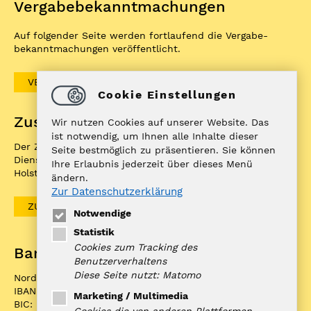
Vergabe­bekannt­machungen
Auf folgender Seite werden fortlaufend die Vergabe­
bekannt­machungen veröffentlicht.
VERGABEBEKANNTMACHUNGEN
Cookie Einstellungen
Zuständigkeitenfinder
Wir nutzen Cookies auf unserer Website. Das
ist notwendig, um Ihnen alle Inhalte dieser
Der ZuFiSH ist ein Informations­portal rund um
Seite bestmöglich zu präsentieren. Sie können
Dienstleistungen, die die öffentliche Hand in Schleswig-
Ihre Erlaubnis jederzeit über dieses Menü
Holstein Ihnen als BürgerIn anbietet.
ändern.
Zur Datenschutzerklärung
ZUFISH
Notwendige
Statistik
Cookies zum Tracking des
Bankverbindung
Benutzerverhaltens
Diese Seite nutzt: Matomo
Nord-Ostsee Sparkasse
IBAN: DE10 2175 0000 0070 0321 98
Marketing / Multimedia
BIC: NOLADE21NOS
Cookies die von anderen Plattformen