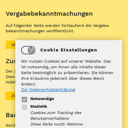
Vergabe­bekannt­machungen
Auf folgender Seite werden fortlaufend die Vergabe­
bekannt­machungen veröffentlicht.
VERGABEBEKANNTMACHUNGEN
Cookie Einstellungen
Zuständigkeitenfinder
Wir nutzen Cookies auf unserer Website. Das
ist notwendig, um Ihnen alle Inhalte dieser
Der ZuFiSH ist ein Informations­portal rund um
Seite bestmöglich zu präsentieren. Sie können
Dienstleistungen, die die öffentliche Hand in Schleswig-
Ihre Erlaubnis jederzeit über dieses Menü
Holstein Ihnen als BürgerIn anbietet.
ändern.
Zur Datenschutzerklärung
ZUFISH
Notwendige
Statistik
Cookies zum Tracking des
Bankverbindung
Benutzerverhaltens
Diese Seite nutzt: Matomo
Nord-Ostsee Sparkasse