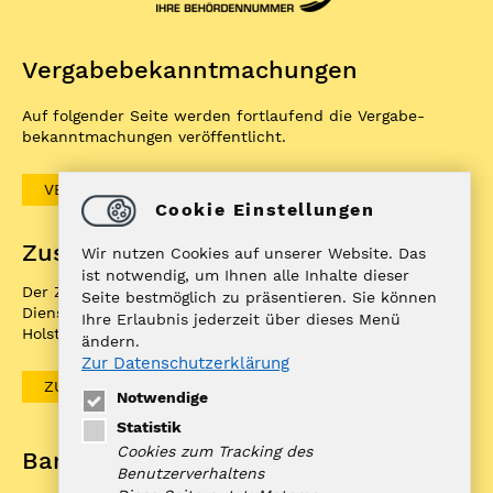
Vergabe­bekannt­machungen
Auf folgender Seite werden fortlaufend die Vergabe­
bekannt­machungen veröffentlicht.
VERGABEBEKANNTMACHUNGEN
Cookie Einstellungen
Zuständigkeitenfinder
Wir nutzen Cookies auf unserer Website. Das
ist notwendig, um Ihnen alle Inhalte dieser
Der ZuFiSH ist ein Informations­portal rund um
Seite bestmöglich zu präsentieren. Sie können
Dienstleistungen, die die öffentliche Hand in Schleswig-
Ihre Erlaubnis jederzeit über dieses Menü
Holstein Ihnen als BürgerIn anbietet.
ändern.
Zur Datenschutzerklärung
ZUFISH
Notwendige
Statistik
Cookies zum Tracking des
Bankverbindung
Benutzerverhaltens