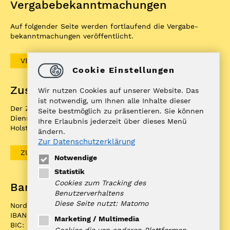
Vergabe­bekannt­machungen
Auf folgender Seite werden fortlaufend die Vergabe­
bekannt­machungen veröffentlicht.
VERGABEBEKANNTMACHUNGEN
Cookie Einstellungen
Zuständigkeitenfinder
Wir nutzen Cookies auf unserer Website. Das
ist notwendig, um Ihnen alle Inhalte dieser
Der ZuFiSH ist ein Informations­portal rund um
Seite bestmöglich zu präsentieren. Sie können
Dienstleistungen, die die öffentliche Hand in Schleswig-
Ihre Erlaubnis jederzeit über dieses Menü
Holstein Ihnen als BürgerIn anbietet.
ändern.
Zur Datenschutzerklärung
ZUFISH
Notwendige
Statistik
Cookies zum Tracking des
Bankverbindung
Benutzerverhaltens
Diese Seite nutzt: Matomo
Nord-Ostsee Sparkasse
IBAN: DE10 2175 0000 0070 0321 98
Marketing / Multimedia
BIC: NOLADE21NOS
Cookies die von anderen Plattformen