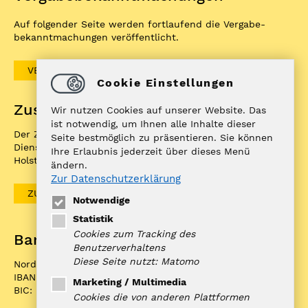
Auf folgender Seite werden fortlaufend die Vergabe­
bekannt­machungen veröffentlicht.
VERGABEBEKANNTMACHUNGEN
Cookie Einstellungen
Zuständigkeitenfinder
Wir nutzen Cookies auf unserer Website. Das
ist notwendig, um Ihnen alle Inhalte dieser
Der ZuFiSH ist ein Informations­portal rund um
Seite bestmöglich zu präsentieren. Sie können
Dienstleistungen, die die öffentliche Hand in Schleswig-
Ihre Erlaubnis jederzeit über dieses Menü
Holstein Ihnen als BürgerIn anbietet.
ändern.
Zur Datenschutzerklärung
ZUFISH
Notwendige
Statistik
Cookies zum Tracking des
Bankverbindung
Benutzerverhaltens
Diese Seite nutzt: Matomo
Nord-Ostsee Sparkasse
IBAN: DE10 2175 0000 0070 0321 98
Marketing / Multimedia
BIC: NOLADE21NOS
Cookies die von anderen Plattformen